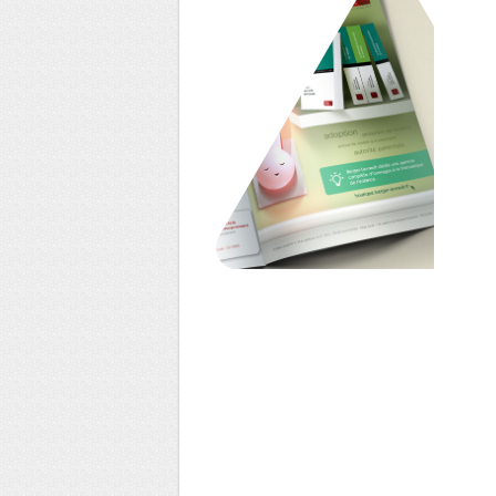
Berger-Levrault
Annonce Presse – Mailing