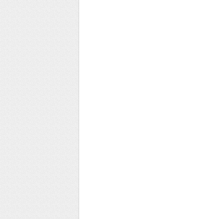
Les Hauts de
Coulinié
Etiquette de vin