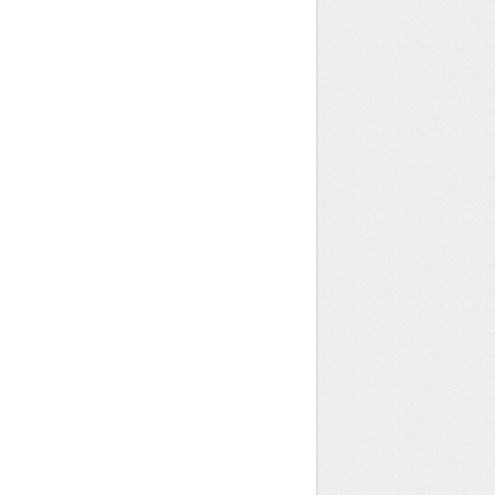
Berger-Levrault
Typo