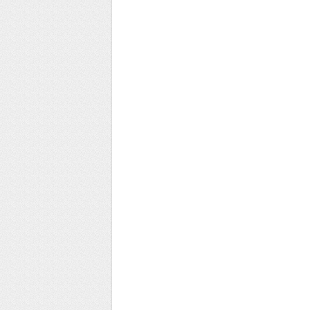
Clinique
d’Aufréry
Identité visuelle