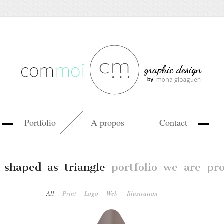
Portfolio
A propos
Contact
 shaped as triangle
portfolio we are pr
All
Print
Logo
Web
Illustration