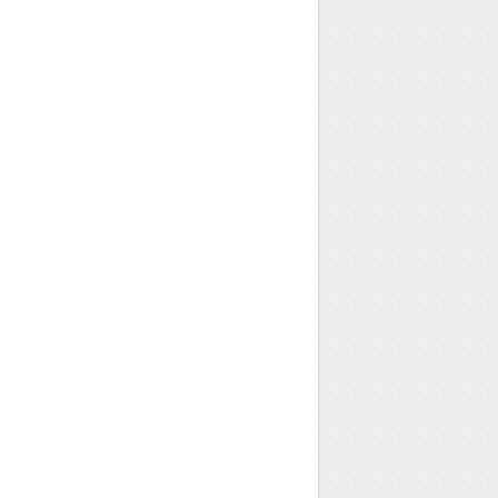
Clinique
d’Aufréry
Brochure