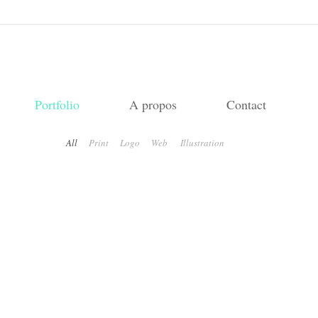
Portfolio
A propos
Contact
All
Print
Logo
Web
Illustration
Les Contemplatives
Illustration
Les Hauts de Coulinié
Etiquette de vin