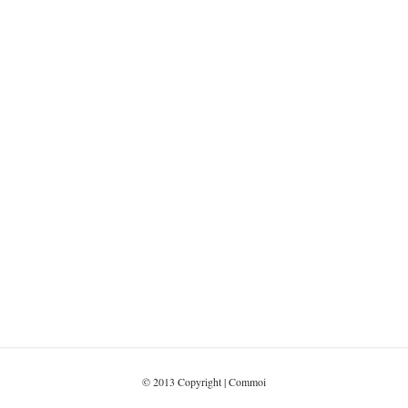
Clinique d’Aufréry
Site web
Clinique d’Aufréry
Plaquette
© 2013 Copyright | Commoi